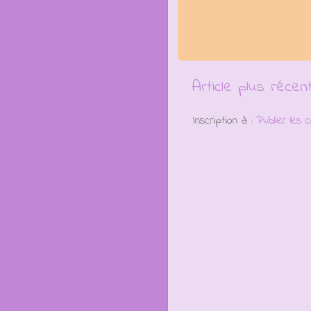
Article plus récen
Inscription à :
Publier les