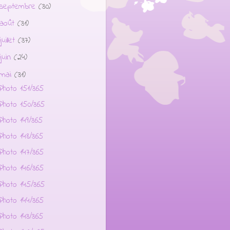
septembre
(30)
août
(31)
juillet
(37)
juin
(24)
mai
(31)
Photo 151/365
Photo 150/365
Photo 149/365
Photo 148/365
Photo 147/365
Photo 146/365
Photo 145/365
Photo 144/365
Photo 143/365