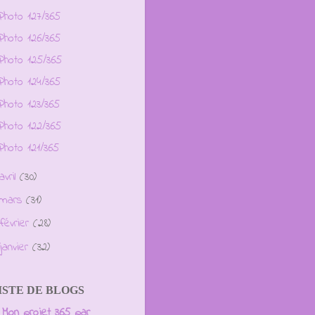
Photo 127/365
Photo 126/365
Photo 125/365
Photo 124/365
Photo 123/365
Photo 122/365
Photo 121/365
avril
(30)
mars
(31)
février
(28)
janvier
(32)
ISTE DE BLOGS
 Mon projet 365 par