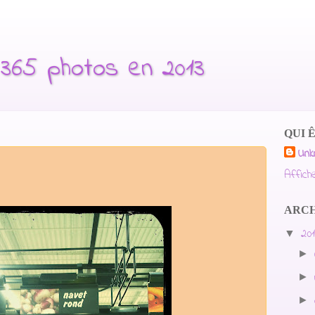
: 365 photos en 2013
QUI 
Unk
Affich
ARCH
20
▼
►
►
►